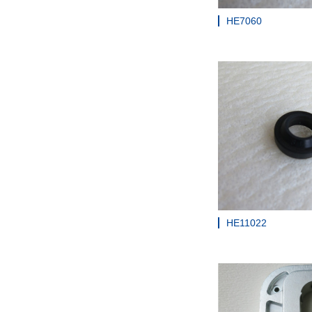
HE7060
HE11022